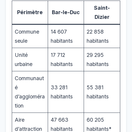
Saint-
Périmètre
Bar-le-Duc
Dizier
Commune
14 607
22 858
seule
habitants
habitants
Unité
17 712
29 295
urbaine
habitants
habitants
Communaut
é
33 281
55 381
d’aggloméra
habitants
habitants
tion
Aire
47 663
60 205
d’attraction
habitants
habitants*